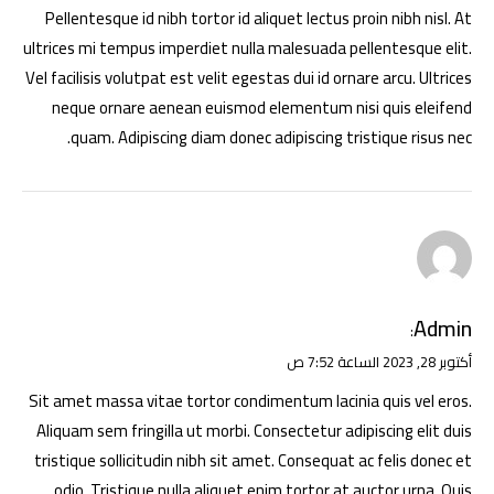
Pellentesque id nibh tortor id aliquet lectus proin nibh nisl. At
ultrices mi tempus imperdiet nulla malesuada pellentesque elit.
Vel facilisis volutpat est velit egestas dui id ornare arcu. Ultrices
neque ornare aenean euismod elementum nisi quis eleifend
quam. Adipiscing diam donec adipiscing tristique risus nec.
Admin
:
أكتوبر 28, 2023 الساعة 7:52 ص
Sit amet massa vitae tortor condimentum lacinia quis vel eros.
Aliquam sem fringilla ut morbi. Consectetur adipiscing elit duis
tristique sollicitudin nibh sit amet. Consequat ac felis donec et
odio. Tristique nulla aliquet enim tortor at auctor urna. Quis