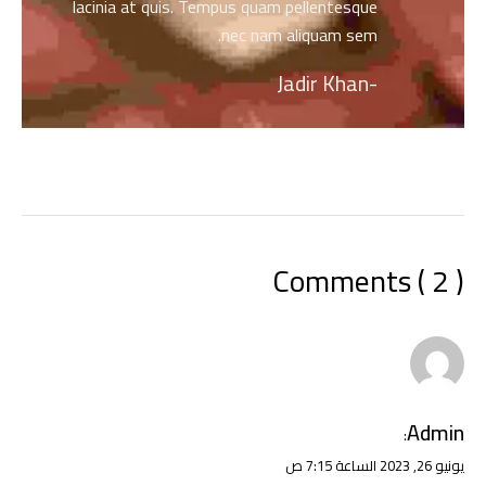
lacinia at quis. Tempus quam pellentesque
nec nam aliquam sem.
-Jadir Khan
Comments ( 2 )
Admin
:
يونيو 26, 2023 الساعة 7:15 ص