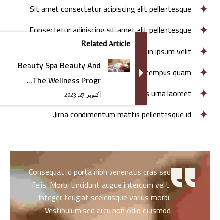
Sit amet consectetur adipiscing elit pellentesque
Fonsectetur adipiscing sit amet elit pellentesque
Related Article
Aliquam libero sem asfds vestibulum in ipsum velit.
Beauty Spa Beauty And
Zamper auctor neque vitae tempus quam.
The Wellness Progr...
Id volutpat lacus Iaculis urna laoreet.
أكتوبر 27, 2023
Jirna condimentum mattis pellentesque id.
Consequat id porta nibh venenatis cras sed
felis. Morbi tincidunt augue interdum velit.
Integer feugiat scelerisque varius morbi.
Vestibulum sed arcu non odio euismod