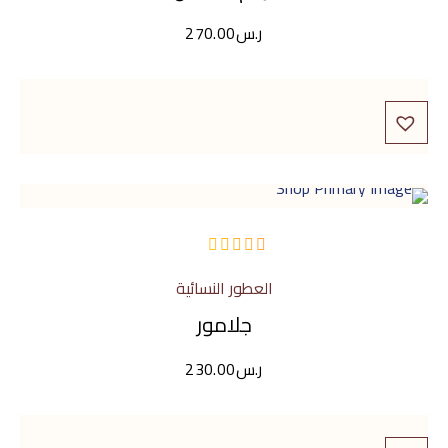
ر.س
270.00
من
العطور النسائية
5
جلامور
ر.س
230.00