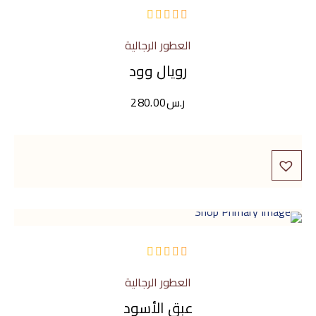
من
العطور الرجالية
5
رويال وود
ر.س
280.00
من
العطور الرجالية
5
عبق الأسود