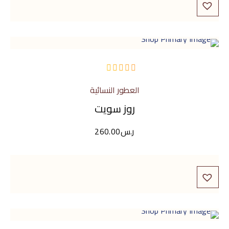
من
العطور النسائية
5
روز سويت
ر.س
260.00