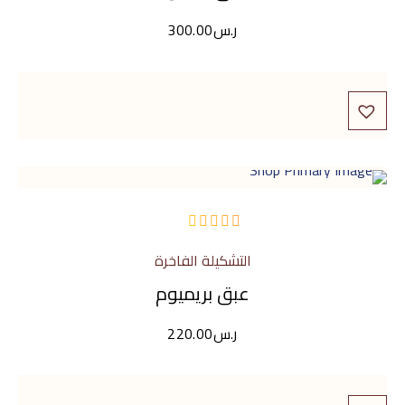
ر.س
300.00
من
التشكيلة الفاخرة
5
عبق بريميوم
ر.س
220.00