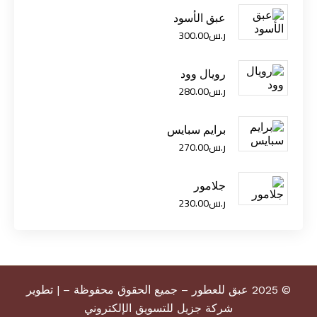
عبق الأسود
ر.س
300.00
رويال وود
ر.س
280.00
برايم سبايس
ر.س
270.00
جلامور
ر.س
230.00
© 2025 عبق للعطور – جميع الحقوق محفوظة – |
تطوير
شركة جزيل للتسويق الإلكتروني