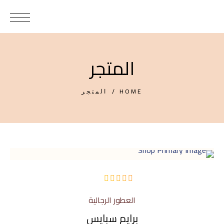
المتجر
HOME
المتجر
من
العطور الرجالية
5
برايم سبايس